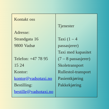
Hopp
til
innhold
Kontakt oss
Tjenester
Adresse:
Strandgata 16
Taxi (1 – 4
9800 Vadsø
passasjerer)
Taxi med kapasitet
Telefon: +47 78 95
(7 – 8 passasjerer)
15 24
Skoletransport
Kontor:
Rullestol-transport
kontor@vadsotaxi.no
Pasientkjøring
Bestilling:
Pakkekjøring
bestille@vadsotaxi.no